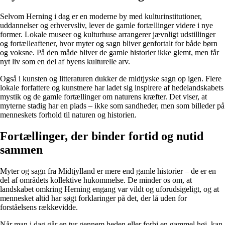
Selvom Herning i dag er en moderne by med kulturinstitutioner,
uddannelser og erhvervsliv, lever de gamle fortællinger videre i nye
former. Lokale museer og kulturhuse arrangerer jævnligt udstillinger
og fortælleaftener, hvor myter og sagn bliver genfortalt for både børn
og voksne. På den måde bliver de gamle historier ikke glemt, men får
nyt liv som en del af byens kulturelle arv.
Også i kunsten og litteraturen dukker de midtjyske sagn op igen. Flere
lokale forfattere og kunstnere har ladet sig inspirere af hedelandskabets
mystik og de gamle fortællinger om naturens kræfter. Det viser, at
myterne stadig har en plads – ikke som sandheder, men som billeder på
menneskets forhold til naturen og historien.
Fortællinger, der binder fortid og nutid
sammen
Myter og sagn fra Midtjylland er mere end gamle historier – de er en
del af områdets kollektive hukommelse. De minder os om, at
landskabet omkring Herning engang var vildt og uforudsigeligt, og at
mennesket altid har søgt forklaringer på det, der lå uden for
forståelsens rækkevidde.
Når man i dag går en tur gennem heden eller forbi en gammel høj, kan