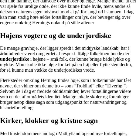
den lille flamme, der dansede over moser og enge. Mange mente, at det
var sjæle fra urolige døde, der ikke kunne finde hvile, mens andre så
det som naturens egen advarsel mod at gå for langt ud i sumpen. I dag
kan man stadig høre ældre fortællinger om lys, der bevæger sig over
engene omkring Hernings opland på stille aftener.
Højens vogtere og de underjordiske
De mange gravhøje, der ligger spredt i det midtjyske landskab, har i
århundreder været omgærdet af respekt. Ifølge folketroen boede der
underjordiske
i højene – små folk, der kunne bringe både lykke og
ulykke. Man skulle ikke pløje for tæt på en høj eller flytte sten derfra,
for så kunne man vække de underjordiskes vrede.
Flere steder omkring Herning findes høje, som i folkemunde har fået
navne, der vidner om denne tro – som “Troldhøj” eller “Elverhøj”.
Selvom de i dag er fredede oldtidsminder, lever fortællingerne videre
som en del af områdets identitet. Mange lokale skoler og foreninger
bruger netop disse sagn som udgangspunkt for naturvandringer og
historiefortælling.
Kirker, klokker og kristne sagn
Med kristendommens indtog i Midtjylland opstod nye fortællinger,