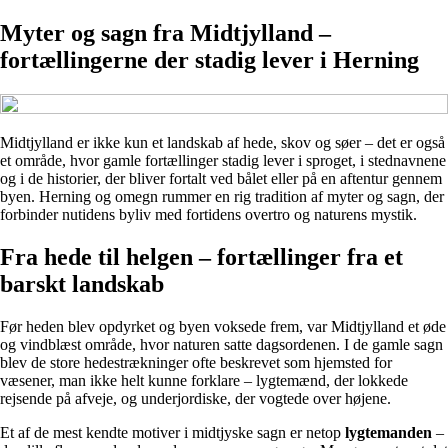
Myter og sagn fra Midtjylland –
fortællingerne der stadig lever i Herning
Midtjylland er ikke kun et landskab af hede, skov og søer – det er også
et område, hvor gamle fortællinger stadig lever i sproget, i stednavnene
og i de historier, der bliver fortalt ved bålet eller på en aftentur gennem
byen. Herning og omegn rummer en rig tradition af myter og sagn, der
forbinder nutidens byliv med fortidens overtro og naturens mystik.
Fra hede til helgen – fortællinger fra et
barskt landskab
Før heden blev opdyrket og byen voksede frem, var Midtjylland et øde
og vindblæst område, hvor naturen satte dagsordenen. I de gamle sagn
blev de store hedestrækninger ofte beskrevet som hjemsted for
væsener, man ikke helt kunne forklare – lygtemænd, der lokkede
rejsende på afveje, og underjordiske, der vogtede over højene.
Et af de mest kendte motiver i midtjyske sagn er netop
lygte­manden
–