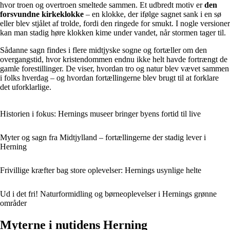
hvor troen og overtroen smeltede sammen. Et udbredt motiv er
den
forsvundne kirkeklokke
– en klokke, der ifølge sagnet sank i en sø
eller blev stjålet af trolde, fordi den ringede for smukt. I nogle versioner
kan man stadig høre klokken kime under vandet, når stormen tager til.
Sådanne sagn findes i flere midtjyske sogne og fortæller om den
overgangstid, hvor kristendommen endnu ikke helt havde fortrængt de
gamle forestillinger. De viser, hvordan tro og natur blev vævet sammen
i folks hverdag – og hvordan fortællingerne blev brugt til at forklare
det uforklarlige.
Historien i fokus: Hernings museer bringer byens fortid til live
Myter og sagn fra Midtjylland – fortællingerne der stadig lever i
Herning
Frivillige kræfter bag store oplevelser: Hernings usynlige helte
Ud i det fri! Naturformidling og børneoplevelser i Hernings grønne
områder
Myterne i nutidens Herning