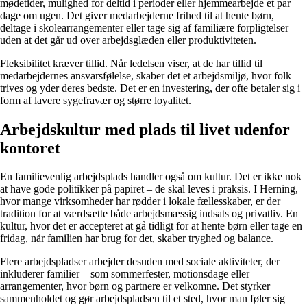
mødetider, mulighed for deltid i perioder eller hjemmearbejde et par
dage om ugen. Det giver medarbejderne frihed til at hente børn,
deltage i skolearrangementer eller tage sig af familiære forpligtelser –
uden at det går ud over arbejdsglæden eller produktiviteten.
Fleksibilitet kræver tillid. Når ledelsen viser, at de har tillid til
medarbejdernes ansvarsfølelse, skaber det et arbejdsmiljø, hvor folk
trives og yder deres bedste. Det er en investering, der ofte betaler sig i
form af lavere sygefravær og større loyalitet.
Arbejdskultur med plads til livet udenfor
kontoret
En familievenlig arbejdsplads handler også om kultur. Det er ikke nok
at have gode politikker på papiret – de skal leves i praksis. I Herning,
hvor mange virksomheder har rødder i lokale fællesskaber, er der
tradition for at værdsætte både arbejdsmæssig indsats og privatliv. En
kultur, hvor det er accepteret at gå tidligt for at hente børn eller tage en
fridag, når familien har brug for det, skaber tryghed og balance.
Flere arbejdspladser arbejder desuden med sociale aktiviteter, der
inkluderer familier – som sommerfester, motionsdage eller
arrangementer, hvor børn og partnere er velkomne. Det styrker
sammenholdet og gør arbejdspladsen til et sted, hvor man føler sig