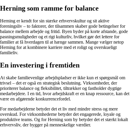
Herning som ramme for balance
Herning er kendt for sin stærke erhvervskultur og sit aktive
foreningsliv – to faktorer, der tilsammen skaber gode betingelser for
balance mellem arbejde og fritid. Byen byder på korte afstande, gode
pasningsmuligheder og et rigt kulturliv, hvilket gør det lettere for
familier at få hverdagen til at hænge sammen. Mange vælger netop
Herning for at kombinere karriere med et roligt og overskueligt
familieliv.
En investering i fremtiden
At skabe familievenlige arbejdspladser er ikke kun et spørgsmål om
trivsel – det er også en strategisk beslutning. Virksomheder, der
prioriterer balance og fleksibilitet, tiltrækker og fastholder dygtige
medarbejdere. I en tid, hvor arbejdskraft er en knap ressource, kan det
være en afgørende konkurrencefordel.
For medarbejderne betyder det et liv med mindre stress og mere
overskud. For virksomhederne betyder det engagerede, loyale og
produktive teams. Og for Herning som by betyder det et stærkt lokalt
erhvervsliv, der bygger på menneskelige værdier.