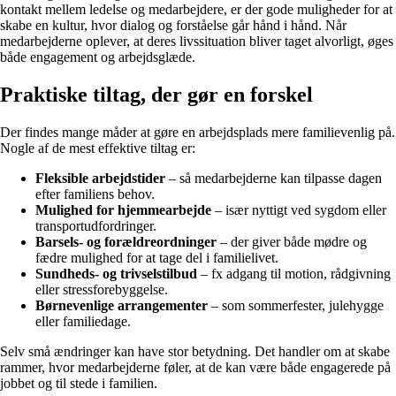
kontakt mellem ledelse og medarbejdere, er der gode muligheder for at
skabe en kultur, hvor dialog og forståelse går hånd i hånd. Når
medarbejderne oplever, at deres livssituation bliver taget alvorligt, øges
både engagement og arbejdsglæde.
Praktiske tiltag, der gør en forskel
Der findes mange måder at gøre en arbejdsplads mere familievenlig på.
Nogle af de mest effektive tiltag er:
Fleksible arbejdstider
– så medarbejderne kan tilpasse dagen
efter familiens behov.
Mulighed for hjemmearbejde
– især nyttigt ved sygdom eller
transportudfordringer.
Barsels- og forældreordninger
– der giver både mødre og
fædre mulighed for at tage del i familielivet.
Sundheds- og trivselstilbud
– fx adgang til motion, rådgivning
eller stressforebyggelse.
Børnevenlige arrangementer
– som sommerfester, julehygge
eller familiedage.
Selv små ændringer kan have stor betydning. Det handler om at skabe
rammer, hvor medarbejderne føler, at de kan være både engagerede på
jobbet og til stede i familien.